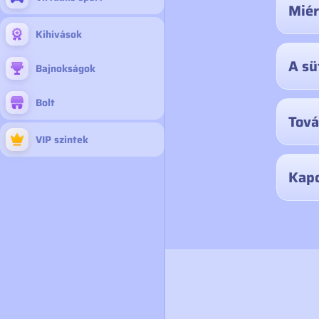
Miér
Kihívások
A sü
Bajnokságok
Bolt
Tová
VIP szintek
Kapc