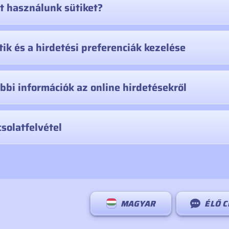
t használunk sütiket?
tik és a hirdetési preferenciák kezelése
bbi információk az online hirdetésekről
solatfelvétel
MAGYAR
ÉLŐ C