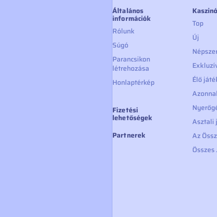
Általános
Kaszin
információk
Top
Rólunk
Új
Súgó
Népsze
Parancsikon
Exkluzí
létrehozása
Élő ját
Honlaptérkép
Azonnal
Nyerőg
Fizetési
lehetőségek
Asztali 
Partnerek
Az Össz
Összes 