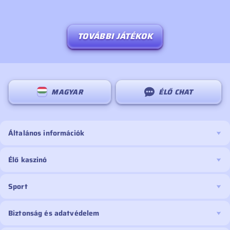
Royal Blackjack 8
Blackjack 7
Monaco Blackjack 4
Monaco Blackjack 3
Bar Blackjack 3
ONE Blackjack 1
Venice BJ 4
Blackjack 87 - Emerald
ÚJ
ÚJ
ÚJ
TOVÁBBI JÁTÉKOK
VIP Blackjack 10
Free Bet Blackjack 7
Free Bet Blackjack 4
Free Bet Blackjack 5
MAGYAR
ÉLŐ CHAT
Általános információk
Élő kaszinó
Sport
Biztonság és adatvédelem