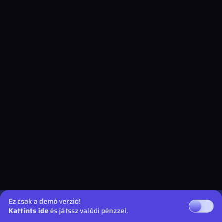
Ez csak a demó verzió!
Kattints ide
és játssz valódi pénzzel.