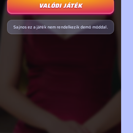
VALÓDI JÁTÉK
Sajnos ez a játék nem rendelkezik demó móddal.