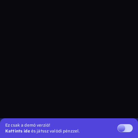
Ez csak a demó verzió!
Kattints ide
és játssz valódi pénzzel.