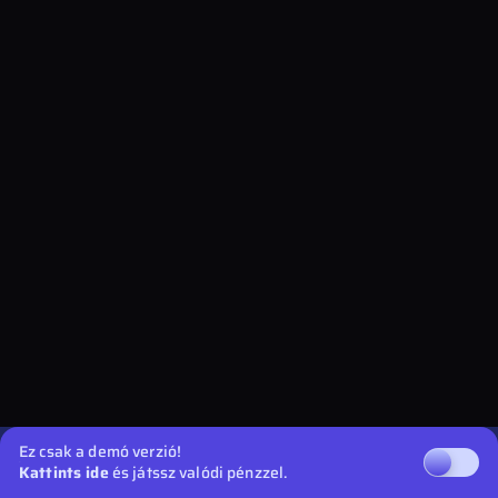
Ez csak a demó verzió!
Kattints ide
és játssz valódi pénzzel.