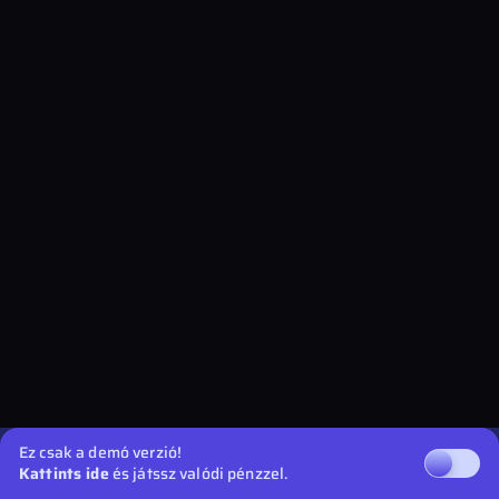
Ez csak a demó verzió!
Kattints ide
és játssz valódi pénzzel.