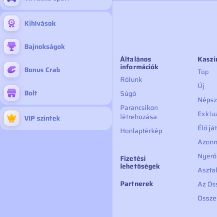
Kihívások
Bajnokságok
Általános
Kaszi
információk
Bonus Crab
Top
Rólunk
Új
Bolt
Súgó
Népsz
Parancsikon
Exklu
létrehozása
VIP szintek
Élő já
Honlaptérkép
Azonn
Nyerő
Fizetési
lehetőségek
Asztal
Partnerek
Az Ös
Össze