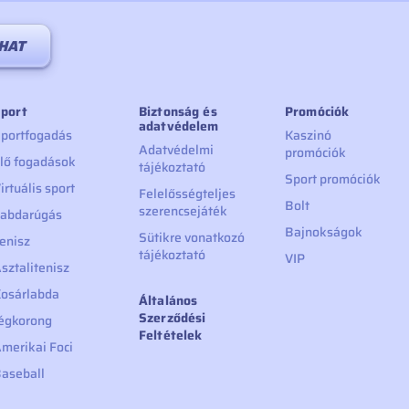
HAT
port
Biztonság és
Promóciók
adatvédelem
portfogadás
Kaszinó
Adatvédelmi
promóciók
lő fogadások
tájékoztató
Sport promóciók
irtuális sport
Felelősségteljes
Bolt
szerencsejáték
abdarúgás
Bajnokságok
Sütikre vonatkozó
enisz
tájékoztató
VIP
sztalitenisz
osárlabda
Általános
Szerződési
égkorong
Feltételek
merikai Foci
aseball