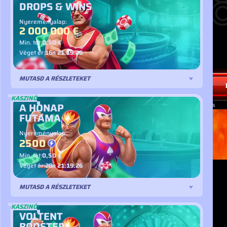
DROPS & WINS
Nyereményalap:
2 000 000 €
Min. tét:
0,50 €
Véget ér:
16n 21:19:26
MUTASD A RÉSZLETEKET
KASZINÓ
A HÓNAP
FUTAMA
Nyereményalap:
2500
Min. tét:
0,50 €
Véget ér:
28n 21:19:26
MUTASD A RÉSZLETEKET
KASZINÓ
VOLTENT
BOOSTER