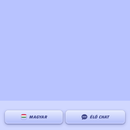
MAGYAR
ÉLŐ CHAT