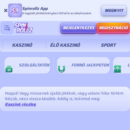
Spinrollz App
MEGNYIT
A legjobb játékélményhez töltsd le az alkalmazást.
BEJELENTKEZÉS
REGISZTRÁCIÓ
KASZINÓ
ÉLŐ KASZINÓ
SPORT
SZOLGÁLTATÓK
FORRÓ JACKPOTOK
L
Hoppá! Vagy nincsenek újabb játékok, vagy valami hiba történt.
Kérjük, nézz vissza később. Addig is, tekintsd meg:
Kaszinó részleg