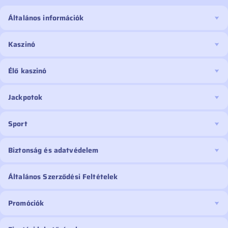
Általános információk
Kaszinó
Élő kaszinó
Jackpotok
Sport
Biztonság és adatvédelem
Általános Szerződési Feltételek
Promóciók