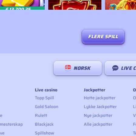
€ 13 700,25
NY
NY
une Wild
Regal Spins 20
5 Star Coins: Hold
FLERE SPILL
€ 13 70
NORSK
LIVE 
Live casino
Jackpotter
O
Topp Spill
Hotte jackpotter
O
Gold Saloon
Lykke Jackpotter
L
e
Rulett
Nye jackpotter
V
mesterskap
Blackjack
Alle jackpotter
F
ive
Spillshow
T