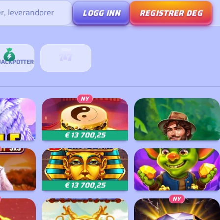
er, leverandører
LOGG INN
REGISTRER DEG
JACKPOTTER
ALLE JACKPOTTER
NY
and Win Extra
3 Eternal Drums: Rhythm of Fortune
Ancient Coins
€ 13 700,25
ld & Hit 3x3
3 Pyramids of Gold: Hold & Win
Hoarding Goblins
€ 13 700,25
NY
re
Asian Palace
Black Diamond Bell Link