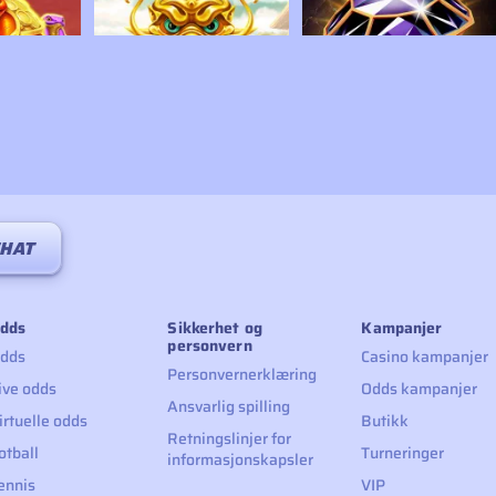
NY
NY
 & Win
Juicy Fruit Coins Hold and Win
Blazing Hot Classic
0,25
CHAT
dds
Sikkerhet og
Kampanjer
personvern
dds
Casino kampanjer
Personvernerklæring
ive odds
Odds kampanjer
Ansvarlig spilling
irtuelle odds
Butikk
Retningslinjer for
otball
Turneringer
informasjonskapsler
ennis
VIP