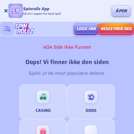
Spinrollz App
ÅPEN
Gå inn i appen for best spill
LOGG INN
REGISTRER DEG
404 Side Ikke Funnet
Oops! Vi finner ikke den siden
Sjekk ut de mest populære delene.
CASINO
ODDS