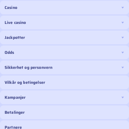
Casino
Live casino
Jackpotter
Odds
Sikkerhet og personvern
Vilkår og betingelser
Kampanjer
Betalinger
Partnere