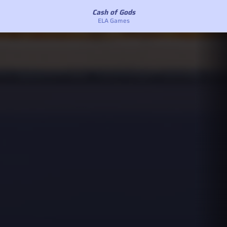
Cash of Gods
ELA Games