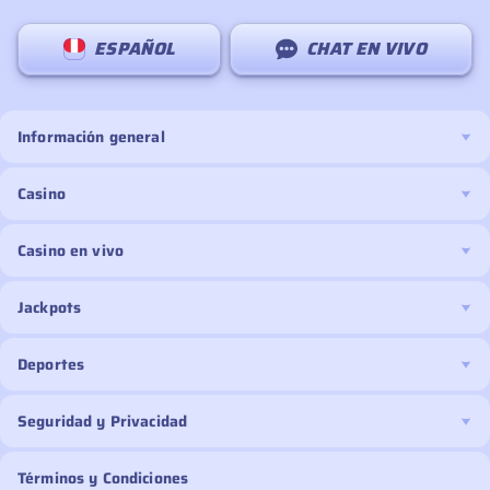
ESPAÑOL
CHAT EN VIVO
Información general
Casino
Casino en vivo
Jackpots
Deportes
Seguridad y Privacidad
Términos y Condiciones