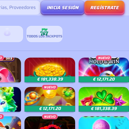
rías, Proveedores
INICIA SESIÓN
REGÍSTRATE
OS JACKPOTS
TODOS LOS JACKPOTS
O
NUEVO
old & Hit 3x3
Hot Deco Super Pot
Eagle Gold: Hold & Win
€ 181,338.39
€ 12,171.20
NUEVO
5 Pyramids of Gold: Hold & Win
Clover Super Pot
€ 12,171.20
€ 181,338.39
O
NUEVO
en Coins Link
Double Dragon Gold Hold&Win
Crazy Octopus