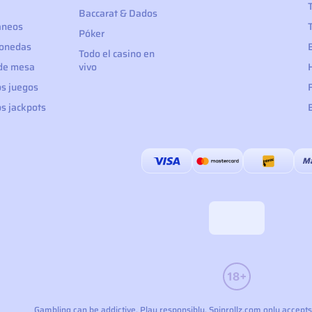
Baccarat & Dados
áneos
Póker
onedas
Todo el casino en
de mesa
vivo
os juegos
os jackpots
M
Gambling can be addictive. Play responsibly. Spinrollz.com only accept