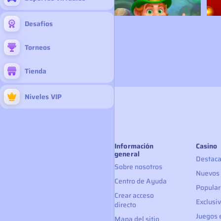
Desafíos
NUEVO
Golden Dragon Deluxe
Wild
Torneos
Tienda
Niveles VIP
Información
Casino
general
Destac
Sobre nosotros
Nuevos
Centro de Ayuda
Popular
Crear acceso
Exclusi
directo
Juegos 
Mapa del sitio