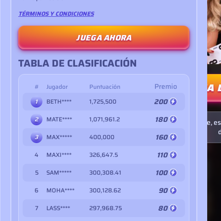
TÉRMINOS Y CONDICIONES
JUEGA AHORA
TABLA DE CLASIFICACIÓN
JUEGA 
Premio
#
Jugador
Puntuación
200
1
BETH****
1,725,500
180
2
MATE****
1,071,961.2
Lamentablemente, est
160
3
MAX*****
400,000
110
4
MAXI****
326,647.5
100
5
SAM*****
300,308.41
90
6
MOHA****
300,128.62
80
7
LASS****
297,968.75