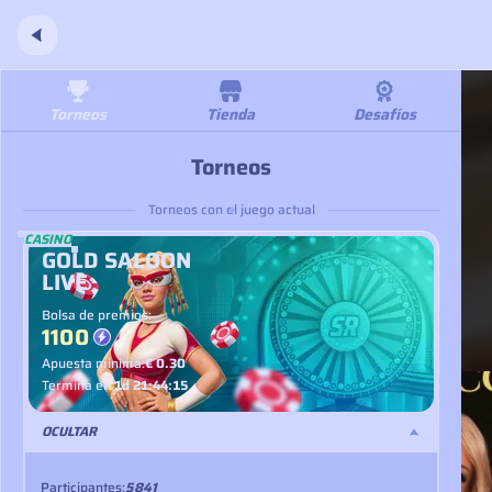
Torneos
Tienda
Desafíos
Torneos
Torneos con el juego actual
CASINO
GOLD SALOON
LIVE
Bolsa de premios:
1100
Apuesta mínima:
€ 0.30
Termina en:
1d 21:44:15
OCULTAR
Participantes:
5841