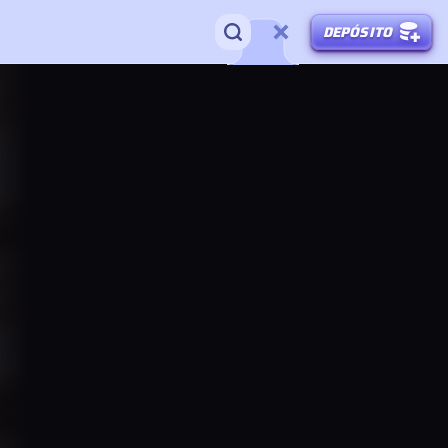
DEPÓSITO