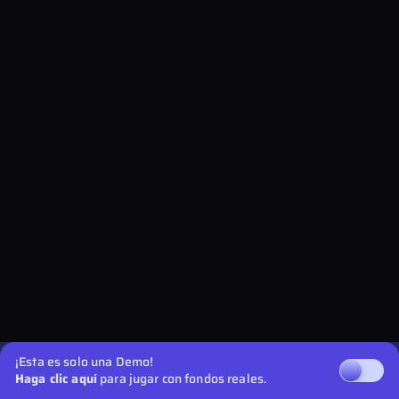
¡Esta es solo una Demo!
Haga clic aquí
para jugar con fondos reales.