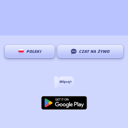
POLSKI
CZAT NA ŻYWO
Więcej
Płatności