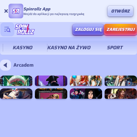
Spinrollz App
OTWÓRZ
Wejdź do aplikacji po najlepszą rozgrywkę
ZALOGUJ SIĘ
ZAREJESTRUJ
KASYNO
KASYNO NA ŻYWO
SPORT
Arcadem
Evil Elf
Tap House
Guardians Of Inari
Flashback Heroes: 243 Ways
Eternal Night
Demon Academy
The Hatter’s Mad Tea Party
The Armory