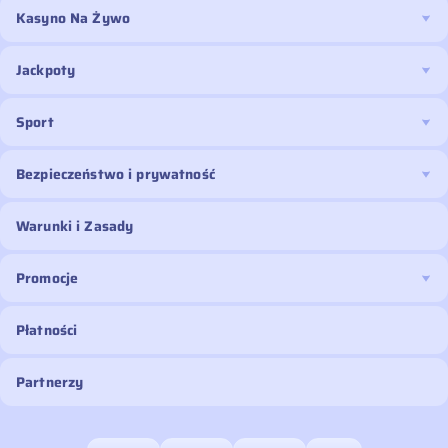
Kasyno Na Żywo
Jackpoty
Sport
Bezpieczeństwo i prywatność
Warunki i Zasady
Promocje
Płatności
Partnerzy