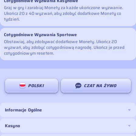
Cotygodniowe Wyzwania Kasynowe
Graj w gry i zarabiaj Monety za każde ukończone wyzwanie.
Ukończ 20 z 40 wyzwań, aby zdobyć dodatkowe Monety co
tydzień.
Cotygodniowe Wyzwania Sportowe
Obstawiaj, aby zdobywać dodatkowe Monety. Ukończ 20
wyzwań, aby zdobyć cotygodniową nagrodę. Ukończ je przed
cotygodniowym resetem.
POLSKI
CZAT NA ŻYWO
Informacje Ogólne
Kasyno