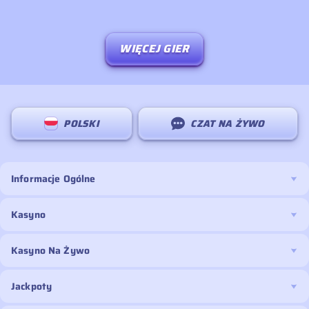
11 608,16 €
Money pot deluxe
Dice Deco Super Pot
Jackpot District: City of Fortune
3 Hell Pots
NOWOŚĆ
NOWOŚĆ
NOWOŚĆ
11 608,16 €
Piggy Pots Hold & Win
40 Super Hot
Cash Connection Sizzling Hot
777 Streak: Supercharged
NOWOŚĆ
NOWOŚĆ
NOWOŚĆ
NOWOŚĆ
WIĘCEJ GIER
11 608,16 €
Cocktail Rush Buy Bonus
Sevens Heat 40
Candyland Jackpots
Very Hot 40 Extreme
POLSKI
CZAT NA ŻYWO
Informacje Ogólne
Kasyno
Kasyno Na Żywo
Jackpoty