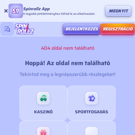
Spinrollz App
MEGNYIT
A legjobb játékélményhez töltsd le az alkalmazást.
BEJELENTKEZÉS
REGISZTRÁCIÓ
404 oldal nem található
Hoppá! Az oldal nem található
Tekintsd meg a legnépszerűbb részlegeket!
KASZINÓ
SPORTFOGADÁS