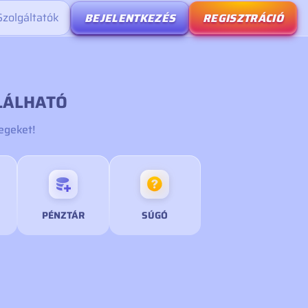
Szolgáltatók
BEJELENTKEZÉS
REGISZTRÁCIÓ
LÁLHATÓ
egeket!
PÉNZTÁR
SÚGÓ