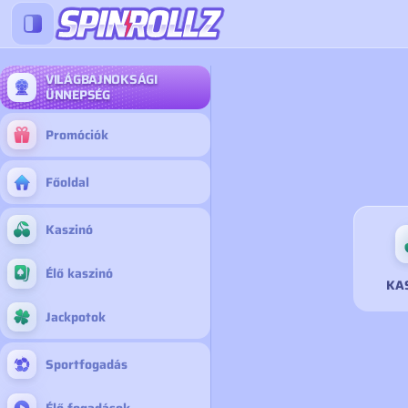
VILÁGBAJNOKSÁGI
ÜNNEPSÉG
Promóciók
Főoldal
Kaszinó
Élő kaszinó
KA
Jackpotok
Sportfogadás
Élő fogadások