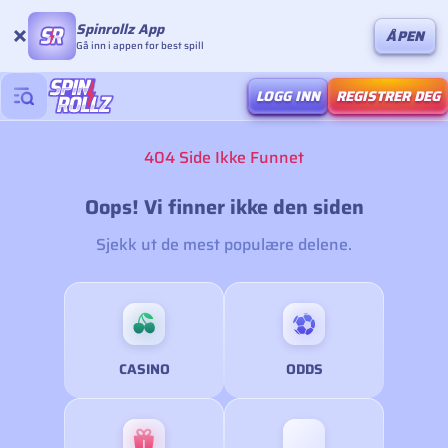
Spinrollz App
ÅPEN
Gå inn i appen for best spill
LOGG INN
REGISTRER DEG
404 Side Ikke Funnet
Oops! Vi finner ikke den siden
Sjekk ut de mest populære delene.
CASINO
ODDS