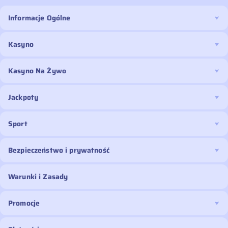
Informacje Ogólne
Kasyno
Kasyno Na Żywo
Jackpoty
Sport
Bezpieczeństwo i prywatność
Warunki i Zasady
Promocje