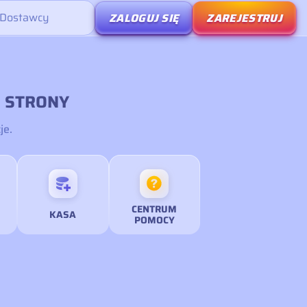
, Dostawcy
ZALOGUJ SIĘ
ZAREJESTRUJ
J STRONY
je.
CENTRUM
KASA
POMOCY