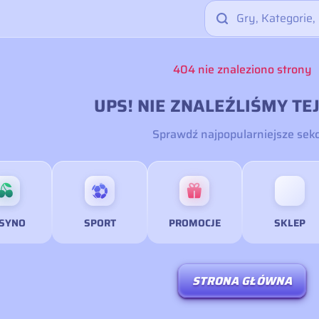
Gry, Kategorie
404 nie znaleziono strony
UPS! NIE ZNALEŹLIŚMY TE
Sprawdź najpopularniejsze sekc
SYNO
SPORT
PROMOCJE
SKLEP
STRONA GŁÓWNA