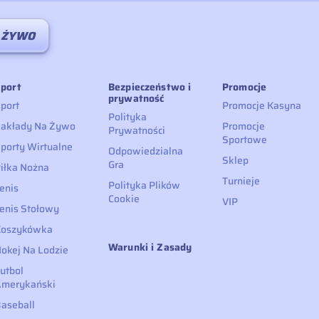
 ŻYWO
port
Bezpieczeństwo i
Promocje
prywatność
port
Promocje Kasyna
Polityka
akłady Na Żywo
Promocje
Prywatności
Sportowe
porty Wirtualne
Odpowiedzialna
Sklep
Gra
iłka Nożna
Turnieje
Polityka Plików
enis
Cookie
VIP
enis Stołowy
Koszykówka
Warunki i Zasady
okej Na Lodzie
utbol
merykański
aseball