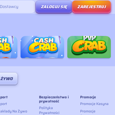
, Dostawcy
ZALOGUJ SIĘ
ZAREJESTRUJ
Fancy Faces
CashCrab Football PvP
 ŻYWO
port
Bezpieczeństwo i
Promocje
prywatność
port
Promocje Kasyna
Polityka
akłady Na Żywo
Promocje
Prywatności