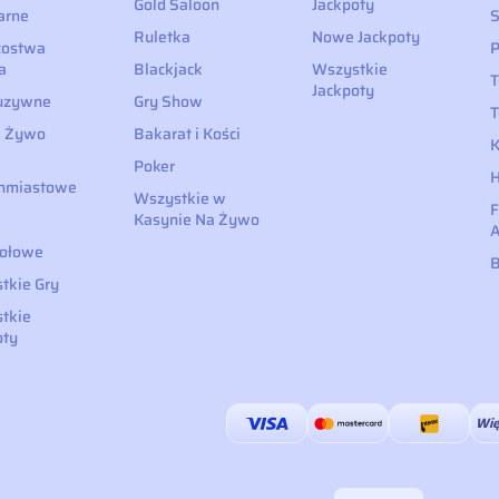
Gold Saloon
Jackpoty
arne
S
Ruletka
Nowe Jackpoty
zostwa
P
a
Blackjack
Wszystkie
T
Jackpoty
uzywne
Gry Show
T
a Żywo
Bakarat i Kości
Poker
H
hmiastowe
Wszystkie w
F
Kasynie Na Żywo
A
tołowe
B
tkie Gry
tkie
oty
Wię