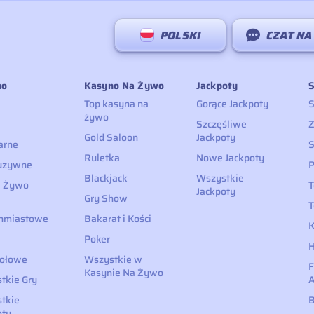
POLSKI
CZAT NA
no
Kasyno Na Żywo
Jackpoty
S
Top kasyna na
Gorące Jackpoty
S
żywo
Szczęśliwe
Z
Gold Saloon
Jackpoty
arne
S
Ruletka
Nowe Jackpoty
uzywne
P
Blackjack
Wszystkie
a Żywo
T
Jackpoty
Gry Show
T
hmiastowe
Bakarat i Kości
Poker
H
tołowe
Wszystkie w
F
Kasynie Na Żywo
tkie Gry
A
tkie
B
oty