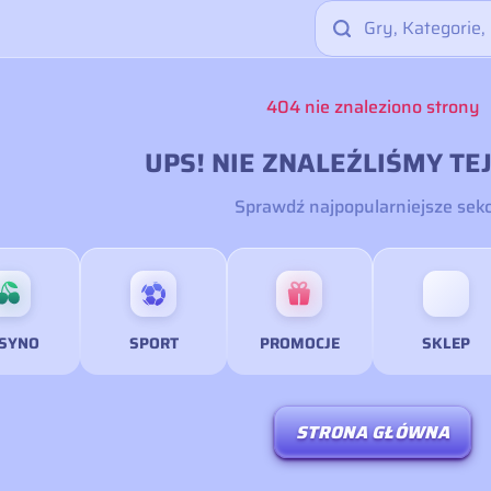
Gry, Kategorie
404 nie znaleziono strony
UPS! NIE ZNALEŹLIŚMY TE
Sprawdź najpopularniejsze sekc
SYNO
SPORT
PROMOCJE
SKLEP
STRONA GŁÓWNA