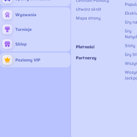
Centrum Pomocy
Popul
Utwórz skrót
Ekskl
Wyzwania
Mapa strony
Gry n
Turnieje
Gry
Natyc
Sklep
Sloty
Płatności
Gry S
Partnerzy
Poziomy VIP
Wszys
Wszys
Jackp