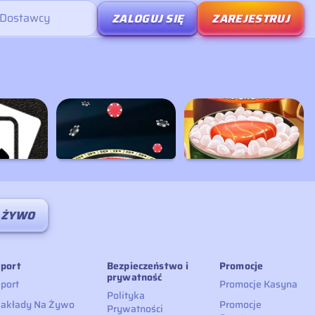
, Dostawcy
ZALOGUJ SIĘ
ZAREJESTRUJ
European Roulette
Sushi Wins Reels and Rolls
 ŻYWO
port
Bezpieczeństwo i
Promocje
prywatność
port
Promocje Kasyna
Polityka
akłady Na Żywo
Promocje
Prywatności