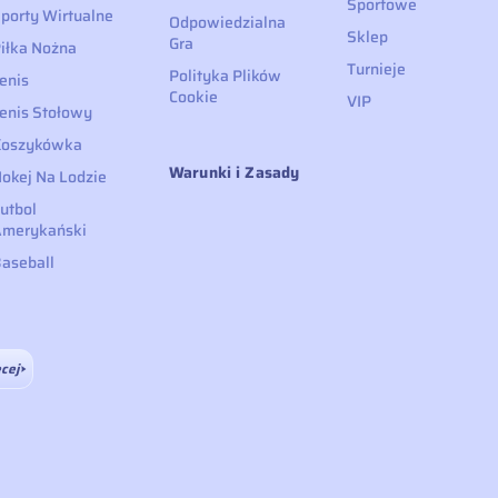
Sportowe
porty Wirtualne
Odpowiedzialna
Sklep
Gra
iłka Nożna
Turnieje
Polityka Plików
enis
Cookie
VIP
enis Stołowy
Koszykówka
Warunki i Zasady
okej Na Lodzie
utbol
merykański
aseball
cej
Płatności