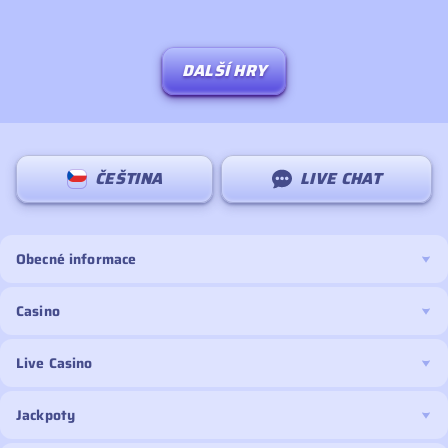
66 325,46 €
8 835,63 €
Money pot deluxe
Dice Deco Super Pot
Jackpot District: City of Fortune
3 Hell Pots
NOVÉ
NOVÉ
NOVÉ
66 325,46 €
8 835,63 €
Piggy Pots Hold & Win
40 Super Hot
Cash Connection Sizzling Hot
777 Streak: Supercharged
NOVÉ
NOVÉ
NOVÉ
NOVÉ
DALŠÍ HRY
66 325,46 €
8 835,63 €
Cocktail Rush Buy Bonus
Sevens Heat 40
Candyland Jackpots
Very Hot 40 Extreme
ČEŠTINA
LIVE CHAT
Obecné informace
Casino
Live Casino
Jackpoty