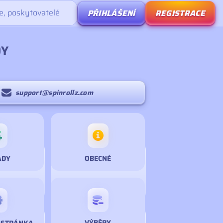
e, poskytovatelé
PŘIHLÁŠENÍ
REGISTRACE
DY
support@spinrollz.com
ADY
OBECNÉ
VÝBĚRY
 STRÁNKA