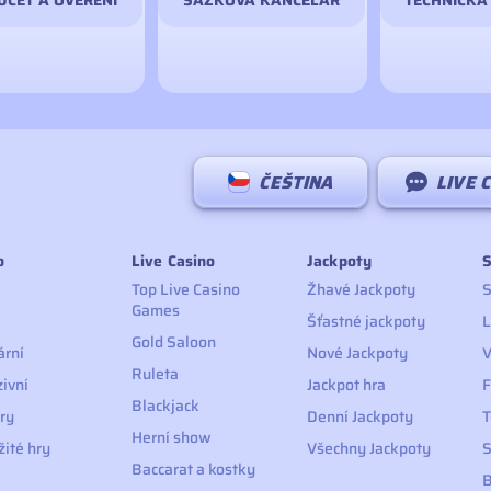
ÚČET A OVĚŘENÍ
ČEŠTINA
LIVE 
o
Live Casino
Jackpoty
S
Top Live Casino
Žhavé Jackpoty
S
Games
Šťastné jackpoty
L
Gold Saloon
ární
Nové Jackpoty
V
Ruleta
ivní
Jackpot hra
F
Blackjack
ry
Denní Jackpoty
T
Herní show
ité hry
Všechny Jackpoty
S
Baccarat a kostky
B