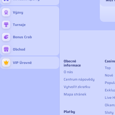
MŮJ 
Výzvy
Turnaje
Bonus Crab
Obchod
Obecné
Casin
VIP Úrovně
informace
Top
O nás
Nové
Centrum nápovědy
Popul
Vytvořit zkratku
Exkluz
Mapa stránek
Live H
Okamž
Platby
Sloty