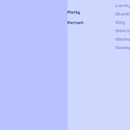
Live Hr
Platby
Okamžit
Sloty
Partneři
Stolní h
Všechny
Všechny