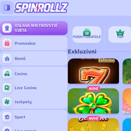
OSLAVA MISTROVSTVÍ
SVĚTA
POSKYTOVATELÉ
TOP
Promoakce
Exkluzivní
Domů
Flaming Stars Extreme Bell Link
Lega
Casino
Live Casino
NOVÉ
100 Blazing Clover
Fruit
Jackpoty
Sport
NOVÉ
Coin Splash Extreme
100 G
Live sázení