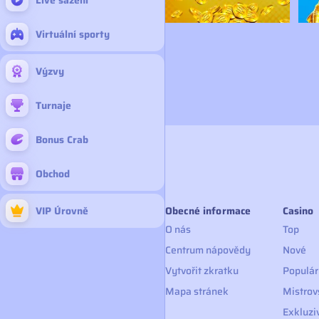
Virtuální sporty
NOVÉ
Golden Crown Christmas Booster
Wild
Výzvy
Turnaje
Bonus Crab
Obchod
VIP Úrovně
Obecné informace
Casino
O nás
Top
Centrum nápovědy
Nové
Vytvořit zkratku
Populár
Mapa stránek
Mistrov
Exkluzi