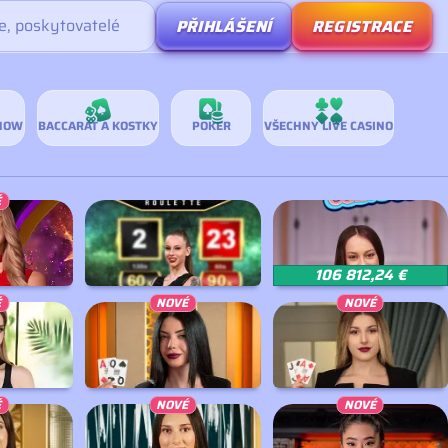
e, poskytovatelé
PŘIHLÁŠENÍ
REGISTRACE
SHOW
BACCARAT A KOSTKY
POKER
VŠECHNY LIVE CASINO
É
Dynamic Roulette 120x
Candy Wheel
106 812,24 €
É
NOVÉ
NOVÉ
ck
Türkçe VIP Blackjack 2
VIP Blackjack 1
É
NOVÉ
NOVÉ
Blackjack 37
Dragon Fortune