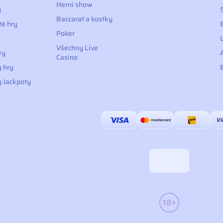
Herní show
y
Baccarat a kostky
é hry
Poker
Všechny Live
ry
Casino
 hry
 Jackpoty
Ví