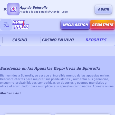
App de Spinrollz
ABRIR
Accede a la app para disfrutar del juego
INICIA SESIÓN
REGÍSTRATE
CASINO
CASINO EN VIVO
DEPORTES
Excelencia en las Apuestas Deportivas de Spinrollz
Bienvenidos a Spinrollz, su escape al increíble mundo de las apuestas online.
Descubra ofertas para mejorar sus posibilidades y aumentar sus ganancias,
encuentre probabilidades competitivas en deportes y eventos mundiales y
utilice el acumulador para multiplicar sus apuestas combinadas. Apueste online
desde casa o mientras viaja. Utilice su dispositivo inteligente e Internet móvil
Mostrar más
para asegurarse de no perder ninguna oportunidad de apuestas.
Aceptamos todas las apuestas, grandes y pequeñas. Aquí podrá realizar
apuestas deportivas online sobre todos los eventos deportivos mundiales.
Realice una apuesta online sobre una elección internacional o un premio de
película. Las opciones están disponibles para usted. Utilice Spinrollz para
apostar online en eventos deportivos en vivo: