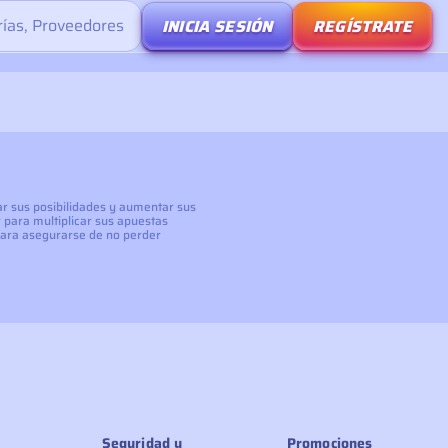
rías, Proveedores
INICIA SESIÓN
REGÍSTRATE
ar sus posibilidades y aumentar sus
 para multiplicar sus apuestas
 para asegurarse de no perder
todos los eventos deportivos
es están disponibles para usted.
e dinero usando las probabilidades
a sus apostadores, por lo que, como
Seguridad y
Promociones