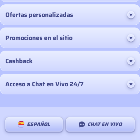
Ofertas personalizadas
Promociones en el sitio
Cashback
Acceso a Chat en Vivo 24/7
ESPAÑOL
CHAT EN VIVO