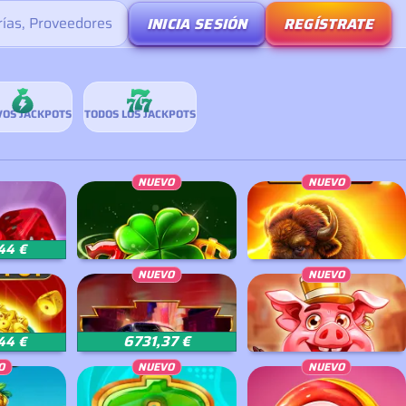
rías, Proveedores
INICIA SESIÓN
REGÍSTRATE
OS JACKPOTS
TODOS LOS JACKPOTS
NUEVO
NUEVO
Burning Power Bell Link Boost
Bison Strike
44 €
NUEVO
NUEVO
ot
Jackpot District: City of Fortune
Piggy Pots Hold & Win
6731,37 €
44 €
O
NUEVO
NUEVO
 Bonus
Sevens Heat 40
Candyland Jackpots