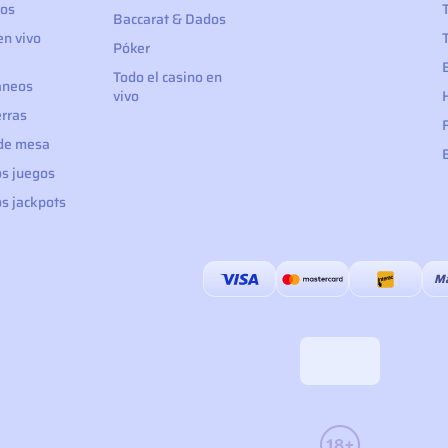
vos
Baccarat & Dados
en vivo
Póker
Todo el casino en
áneos
vivo
rras
de mesa
os juegos
os jackpots
M