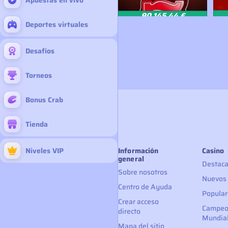
90.145,44 €
Deportes virtuales
NUEVO
Very Hot 40 Extreme
20 Go
Desafíos
Torneos
Bonus Crab
Tienda
Niveles VIP
Información
Casino
general
Destac
Sobre nosotros
Nuevos
Centro de Ayuda
Popular
Crear acceso
Campeo
directo
Mundia
Mapa del sitio