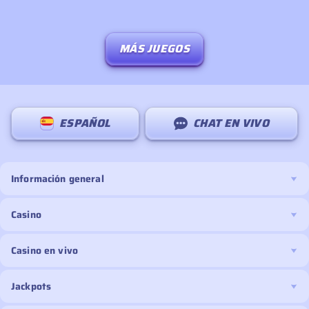
Blackjack 31
Speed Baccarat 3
Speed Baccarat 2
Speed Roulette
NUEVO
NUEVO
NUEVO
Blackjack 37
Dragon Fortune
Blackjack 34
Blackjack 2
NUEVO
NUEVO
NUEVO
NUEVO
MÁS JUEGOS
Classic Roulette 2
Blackjack 33
Blackjack 32
Blackjack 35
ESPAÑOL
CHAT EN VIVO
Información general
Casino
Casino en vivo
Jackpots