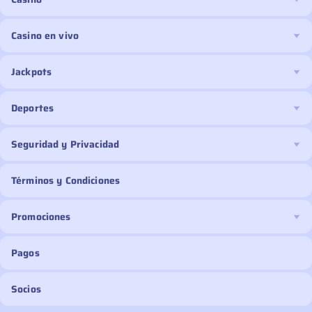
Casino en vivo
Jackpots
Deportes
Seguridad y Privacidad
Términos y Condiciones
Promociones
Pagos
Socios