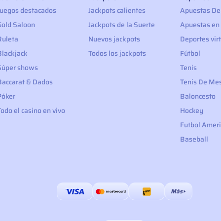
stas online, puede esperar muchas recompensas. Las recompensas pueden ser e
uestas gratuitas. Quiere ganar a lo gande, por eso queremos ayudarle a consegu
Juegos destacados
Jackpots calientes
Apuestas De
ón, encuentre su nirvana de apuestas y alcance el nivel VIP más alto, donde obte
Gold Saloon
Jackpots de la Suerte
Apuestas en 
 montos de retiro semanales más altos y un gerente VIP personal para guiarlo h
la mejor opción para apostar online!
Ruleta
Nuevos jackpots
Deportes vir
Blackjack
Todos los jackpots
Fútbol
portivas de Spinrollz encontrará todas las probabilidades 
Súper shows
Tenis
ible para garantizar que cada apostador tenga probabilidades claras y competiti
n rápidamente, más rápido de lo que piensa, para brindarle una ventaja sobre ot
Baccarat & Dados
Tenis De Me
ilidad con la que puede obtener sus probabilidades de apuestas. Spinrollz ofrec
ara mantener el juego más interesante, lo que ayuda a aumentar el potencial d
Póker
Baloncesto
s deportivas online:
Todo el casino en vivo
Hockey
re Libre - Apueste en un solo evento o juegue en varios. Apueste online en sus d
to, Tenis y Béisbol. Elija una acción durante el partido, como un gol previo al 
Futbol Amer
: es su apuesta, usted elige.
Asista a un evento deportivo bajo techo. Apueste online en Tenis de Mesa, Billar
Baseball
alonmano: aproveche una oferta exclusiva y descubra sus habilidades en este d
 Descubra las mejores probabilidades de Boxeo, MMA y Kabaddi y obtenga actua
 y estadísticas sobre el desempeño de un jugador en partidos anteriores.
contrará todas las grandes probabilidades de Deportes de Motor. Apueste onlin
 de Rally.
s siguen sorprendiendo al mundo de las apuestas reuniendo cada vez más aficio
 de todo el mundo se reúnen para competir en torneos regulares de Warcraft, D
Más
Pagos
ontinúe apostando incluso cuando los eventos tradicionales estén fuera de tempo
BA VR y sigue divirtiéndose.
es - Apueste online en las elecciones presidenciales internacionales o en los pre
de ganar.