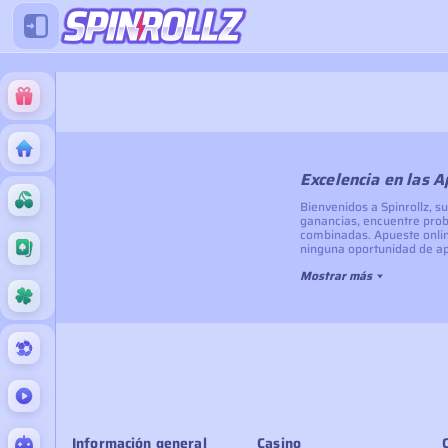
Excelencia en las A
Bienvenidos a Spinrollz, s
ganancias, encuentre prob
combinadas. Apueste online
ninguna oportunidad de a
Aceptamos todas las apues
Mostrar más
mundiales. Realice una apu
Utilice Spinrollz para apos
Fútbol
Baloncesto
Deportes de Motor
Tenis
Béisbol
y Más...
Y al tener acceso las 24/7
actualizadas o incluso dup
Información general
Casino