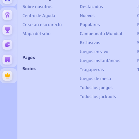
jugador habitual de apue
acumuladores e incluso ap
Sobre nosotros
Destacados
Compita por la clasificaci
Centro de Ayuda
Nuevos
reciben ofertas regulares,
oportunidades. ¡Spinrollz, 
Crear acceso directo
Populares
Mapa del sitio
Campeonato Mundial
En las Apuestas De
Exclusivos
Spinrollz hace todo lo pos
las probabilidades cambia
Juegos en vivo
sólo de la velocidad y fac
Pagos
de opciones de apuestas p
Juegos instantáneos
Probabilidades de apuesta
Socios
Tragaperras
Deportes en Campo al Ai
Rugby, Hockey, Balonces
Juegos de mesa
determinados jugadores
Deportes de Interior - 
Todos los juegos
Baloncesto, Dardos o B
Deportes de Combate -
Todos los jackpots
cómo progresa el juego
Deportes de Motor - En
Campeonato del Mundo
E-Sports - Los E-Sport
seguidores. Jugadores
premios.
Deportes Virtuales - C
Premier League VR o N
Elecciones y Velebridad
películas son garantía 