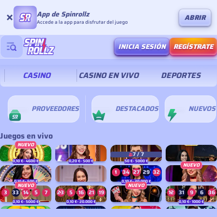
App de Spinrollz
ABRIR
Accede a la app para disfrutar del juego
INICIA SESIÓN
REGÍSTRATE
CASINO
CASINO EN VIVO
DEPORTES
PROVEEDORES
DESTACADOS
NUEVOS
Juegos en vivo
NUEVO
7 / 7
Money Time
Mega Fire Blaze Roulette Live
Blackjack 77 - Ruby
Vegas Roulette 500x
0,10 €
- 4600 €
0,20 €
- 500 €
50 €
- 5000 €
NUEVO
1
34
27
29
32
Adventures Beyond Wonderland Live
Candy Wheel
Mega Roulette
Gravity Roulette
0,10 €
- 500 €
0,10 €
- 20.000 €
NUEVO
NUEVO
3
33
14
5
7
23
5
16
21
19
12
31
9
6
36
20
11
10
27
18
Fortune Roulette
Gold Saloon VIP Speed Roulette
Gravity Blackjack
Lucky 6 Roulette
0,10 €
- 5000 €
0,10 €
- 20.000 €
0,10 €
- 1000 €
14
10
6
5
8
16
17
10
32
22
18
33
11
7
9
4
24
19
30
31
0 / 7
4 / 7
1
23
19
5
1