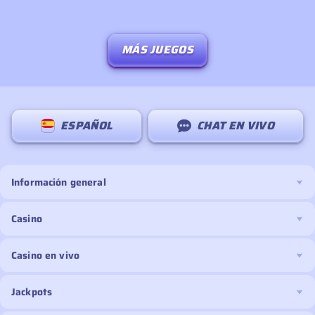
Money Coming Expanded Bets
Mexican Mania: Hot Bonus
Olympigs
Coin Splash Extreme
NUEVO
NUEVO
88.030,54 €
88.030,54 €
100 Golden Coins: Reel Fishing
Hot Deco
Very Hot 5 Christmas Booster
Inferno Coins: ULTIMATE RUNNING WINS
NUEVO
NUEVO
NUEVO
MÁS JUEGOS
Super Lion
Golden Crown Christmas Booster
Wildstock
Clover Club
ESPAÑOL
CHAT EN VIVO
Información general
Casino
Casino en vivo
Jackpots