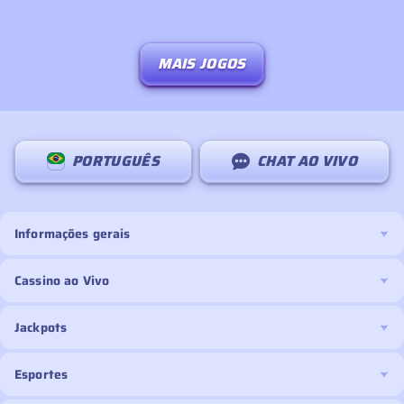
€ 12.131,39
€ 641.345,75
Majestic King - Hold & Hit 3x3
3 Pyramids of Gold: Hold & Win
Hoarding Goblins
Pixel Samurai
NOVO
NOVO
€ 12.131,39
Flaming Peppers Hold and Spin
Super Cash Boost: Hold & Win
Coins of Dragon - Hold & Win
Purple Hot
NOVO
NOVO
NOVO
MAIS JOGOS
€ 83.356,24
Wild 27 Dice
3 Pharaoh Treasure
Asian Palace
Black Diamond Bell Link
PORTUGUÊS
CHAT AO VIVO
Informações gerais
Cassino ao Vivo
Jackpots
Esportes