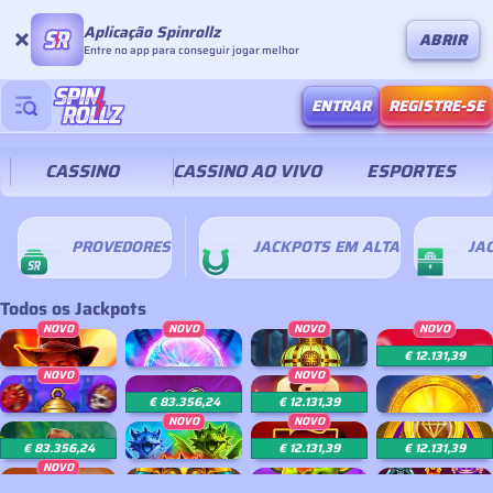
Aplicação Spinrollz
ABRIR
Entre no app para conseguir jogar melhor
ENTRAR
REGISTRE-SE
CASSINO
CASSINO AO VIVO
ESPORTES
PROVEDORES
JACKPOTS EM ALTA
JA
Todos os Jackpots
NOVO
NOVO
NOVO
NOVO
€ 12.131,39
Book of Ra Deluxe Buy Bonus
Voltage Blitz Rapid
4 Gold Lanterns Hold & Win
Turbo Diamonds: Hold & Win
NOVO
NOVO
€ 83.356,24
€ 12.131,39
Bells of Glory Hold & Win
Burning Hot
3 Eternal Drums: Rhythm of Fortune
One Coin
NOVO
NOVO
€ 83.356,24
€ 12.131,39
€ 12.131,39
Ancient Coins
3 Royal Dracos
777 Streak: Supercharged
Super Grand Link Express: Hold & Win
NOVO