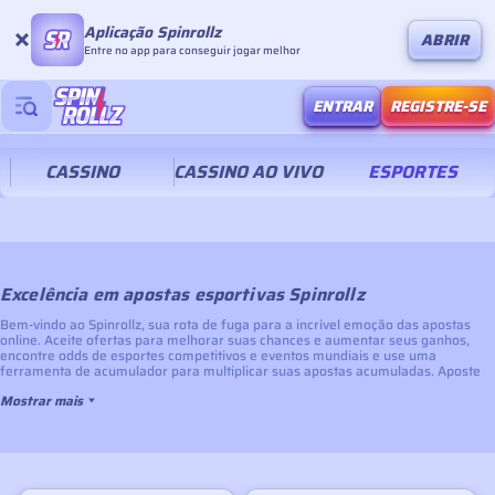
Aplicação Spinrollz
ABRIR
Entre no app para conseguir jogar melhor
ENTRAR
REGISTRE-SE
CASSINO
CASSINO AO VIVO
ESPORTES
Excelência em apostas esportivas Spinrollz
Bem-vindo ao Spinrollz, sua rota de fuga para a incrível emoção das apostas
online. Aceite ofertas para melhorar suas chances e aumentar seus ganhos,
encontre odds de esportes competitivos e eventos mundiais e use uma
ferramenta de acumulador para multiplicar suas apostas acumuladas. Aposte
online em casa ou em qualquer lugar. Use seu dispositivo inteligente e internet
Mostrar mais
móvel para garantir que você nunca mais perderá uma oportunidade de aposta.
Aceitamos todas as apostas, grandes e pequenas. Aqui, você pode apostar
online nas apostas esportivas em todos os eventos esportivos do mundo. Faça
uma aposta online em uma eleição internacional ou em um prêmio de filme. As
opções estão aí para você escolher. Use Spinrollz para apostar online em
eventos esportivos ao vivo: