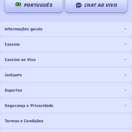
PORTUGUÊS
CHAT AO VIVO
Futebol
Basquetebol
Esportes motorizados
Tênis
Beisebol
e mais…
Informações gerais
E como você tem acesso 24 horas por dia, 7 dias por semana, você pode ficar
atualizado sobre o andamento do jogo. Revise as odds, saque antecipadamente
usando odds atualizadas ou até mesmo dobre se o jogo for do seu jeito.
Cassino
Spinrollz gosta de recompensar seus apostadores – portanto, como visitante
regular de apostas online, você pode esperar receber recompensas. As
recompensas podem ser na forma de Cashbacks, Acumuladores e até Apostas
Cassino ao Vivo
Grátis. Você quer ganhar muito e nós queremos ajudá-lo a chegar lá.
Lute pelas classificações da tabela de classificação, encontre o seu nirvana de
apostas e suba até o topo da classificação VIP, onde ainda mais benefícios o
Jackpots
aguardam. Os VIPs recebem ofertas regulares, maiores valores de saques
semanais e um gerente VIP privado para ajudá-los a encontrar as melhores
ofertas e oportunidades. Apostas online na Spinrollz são a segunda melhor
coisa depois de estar lá!
Esportes
Todas as odds esportivas sob o mesmo teto no Spinrollz
Segurança e Privacidade
Sportsbook
Spinrollz não mede esforços para garantir que cada apostador possa apostar
online com odds competitivas em um formato conciso. E, assim que o jogo
Termos e Condições
começar, as odds precisam mudar rapidamente – mais rápido do que você
consegue dizer “Aposta” – para lhe dar vantagem sobre outros apostadores.
Mas não se trata apenas da rapidez e da facilidade com que pode obter as suas