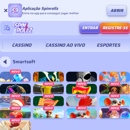
Aplicação Spinrollz
ABRIR
Entre no app para conseguir jogar melhor
ENTRAR
REGISTRE-SE
CASSINO
CASSINO AO VIVO
ESPORTES
Smartsoft
NOVO
Gems Crown Charging Wilds
Samurai
JetX
CricketX
NOVO
NOVO
NOVO
Vampires
Football X
Multi Hot 5 Super Wilds
Wheel of Destiny
NOVO
NOVO
NOVO
NOVO
Jingle Bell Bonanza
Multi Hot 5 Deluxe
Chicken Highway
Cheesy Road
NOVO
NOVO
NOVO
NOVO
Dice Jungle
Bottle Mania
Cheesy Road Classic
Gates of Merlyn
NOVO
Chicken Ways