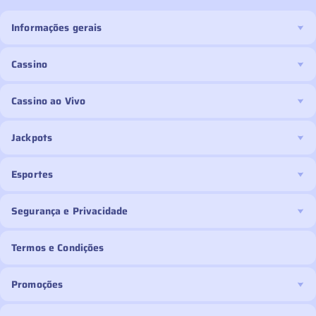
Informações gerais
Cassino
Cassino ao Vivo
Jackpots
Esportes
Segurança e Privacidade
Termos e Condições
Promoções