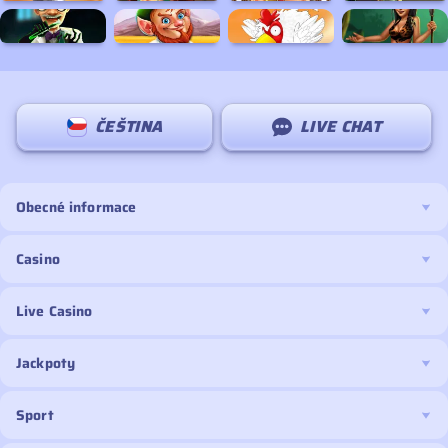
Crazy Lab
Enchanted Cash
Bingo Tornado
Jungle Keno
ČEŠTINA
LIVE CHAT
Obecné informace
Casino
Live Casino
Jackpoty
Sport