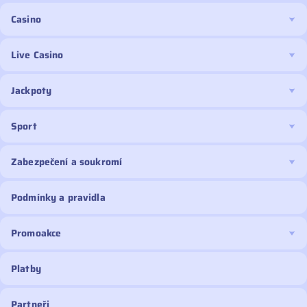
Casino
Live Casino
Jackpoty
Sport
Zabezpečení a soukromí
Podmínky a pravidla
Promoakce
Platby
Partneři