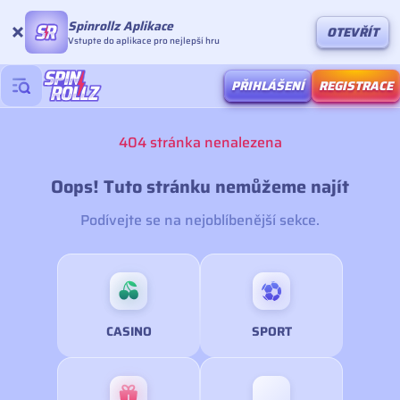
Spinrollz Aplikace
OTEVŘÍT
Vstupte do aplikace pro nejlepší hru
PŘIHLÁŠENÍ
REGISTRACE
404 stránka nenalezena
Oops! Tuto stránku nemůžeme najít
Podívejte se na nejoblíbenější sekce.
CASINO
SPORT