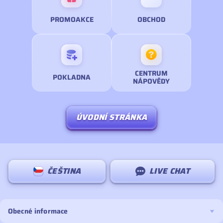
PROMOAKCE
OBCHOD
CENTRUM
POKLADNA
NÁPOVĚDY
ÚVODNÍ STRÁNKA
ČEŠTINA
LIVE CHAT
Obecné informace