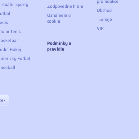
promoakce
irtuální sporty
Zodpovědné hraní
Obchod
otbal
Oznámení o
Turnaje
cookie
enis
VIP
tolní Tenis
asketbal
Podmínky a
pravidla
ední Hokej
mericky Fotbal
aseball
ce
Platby