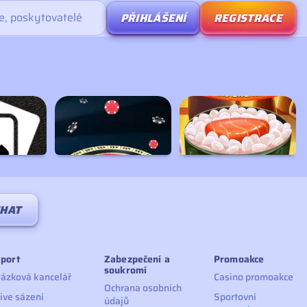
e, poskytovatelé
PŘIHLÁŠENÍ
REGISTRACE
European Roulette
Sushi Wins Reels and Rolls
CHAT
port
Zabezpečení a
Promoakce
soukromí
ázková kancelář
Casino promoakce
Ochrana osobních
ive sázení
Sportovní
údajů