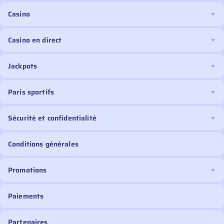
Casino
Casino en direct
Jackpots
Paris sportifs
Sécurité et confidentialité
Conditions générales
Promotions
Paiements
Partenaires