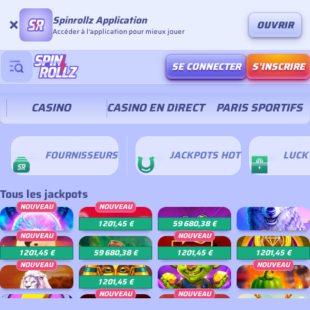
Spinrollz Application
OUVRIR
Accéder à l'application pour mieux jouer
SE CONNECTER
S'INSCRIRE
CASINO
CASINO EN DIRECT
PARIS SPORTIFS
FOURNISSEURS
JACKPOTS HOT
LUCK
Tous les jackpots
NOUVEAU
NOUVEAU
1 201,45 €
59 680,38 €
Voltage Blitz Rapid
Turbo Diamonds: Hold & Win
Burning Hot
Wolf Strike Hold and Win Extra
NOUVEAU
NOUVEAU
1 201,45 €
59 680,38 €
1 201,45 €
1 201,45 €
3 Eternal Drums: Rhythm of Fortune
Ancient Coins
777 Streak: Supercharged
Super Grand Link Express: Hold & Win
NOUVEAU
NOUVEAU
1 201,45 €
Majestic King - Hold & Hit 3x3
3 Pyramids of Gold: Hold & Win
Hoarding Goblins
Flaming Peppers Hold and Spin
NOUVEAU
NOUVEAU