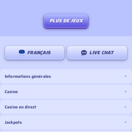
1 201,45 €
59 680,38 €
Super Cash Boost: Hold & Win
Wild 27 Dice
3 Pharaoh Treasure
Asian Palace
NOUVEAU
NOUVEAU
NOUVEAU
59 680,38 €
Black Diamond Bell Link
40 Burning Hot 6 Reels
Fortune Wild
Regal Spins 20
NOUVEAU
NOUVEAU
PLUS DE JEUX
1 201,45 €
59 680,38 €
5 Star Coins: Hold & Win
Juicy Fruit Coins Hold and Win
Blazing Hot Classic
20 Super Hot
FRANÇAIS
LIVE CHAT
Informations générales
Casino
Casino en direct
Jackpots